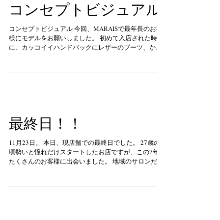
コンセプトビジュアル
コンセプトビジュアル 今回、MARAISで最年長のお客
様にモデルをお願いしました。 初めて入店された時
に、カッコイイハンドバックにレザーのブーツ、かっ
こよくて！ そして一言。 あなたに任すわ‼︎ と、気に入
ったら通うわ‼︎と。...
最終日！！
11月23日。 本日、現店舗での最終日でした。 27歳の
頃勢いと憧れだけスタートしたお店ですが、この7年で
たくさんのお客様に出会いました。 地域のサロンだか
らこそコンテストにチャレンジし、結果を出して 自分
達のサロンを知ってもらいたいと。...