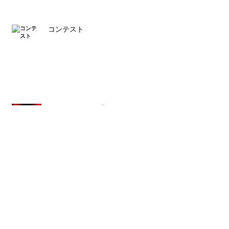
コンテスト
デザイナー石岡瑛子
ルイス・バラガン