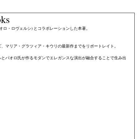
oks
rsi (パオロ・ロヴェルシ) とコラボレーションした本著。
ズ、マリア・グラツィア・キウリの最新作までをリポートレイト。
ルとパオロ氏が作るモダンでエレガンスな演出が融合することで生み出