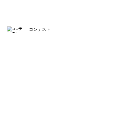
コンテスト
デザイナー石岡瑛子
ルイス・バラガン