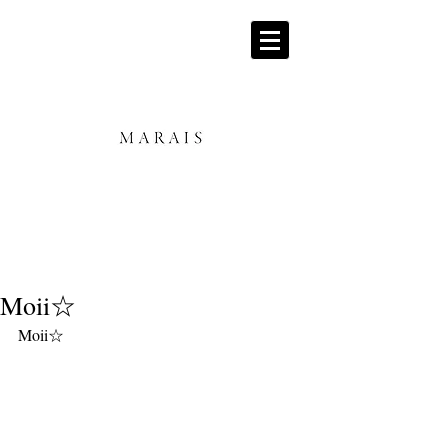
Moii☆
Moii☆