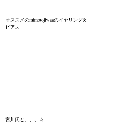
オススメのmimotojiwaaのイヤリング&
ピアス
宮川氏と、、、☆