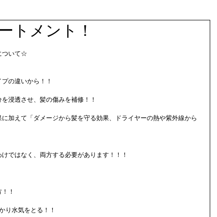
ートメント！
について☆
イプの違いから！！
分を浸透させ、髪の傷みを補修！！
果に加えて「ダメージから髪を守る効果、ドライヤーの熱や紫外線から
！
わけではなく、両方する必要があります！！！
方！！
っかり水気をとる！！