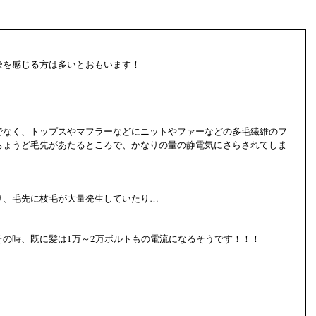
燥を感じる方は多いとおもいます！
でなく、トップスやマフラーなどにニットやファーなどの多毛繊維のフ
ちょうど毛先があたるところで、かなりの量の静電気にさらされてしま
り、毛先に枝毛が大量発生していたり…
の時、既に髪は1万～2万ボルトもの電流になるそうです！！！ 