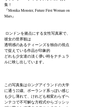
集！ 
『Monika Monster, Future First Woman on 
Mars』 
 ロンドンを拠点にする女性写真家で、
彼女の世界観は 
透明感のあるティーンズを独自の視点
で捉えている作品が印象的 
どれも少女達の淡く儚い時をナチュラ
ルに映し出しています。 
この写真集はロングアイランドの大学
に通う22歳、ポーランド系っぽい感じ
も少し薄れて、けれども相変わらずヘ
ンテコで不可解な方程式やらゴッシッ