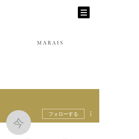
その他
フォローする
今週の花です！！！花
脚本