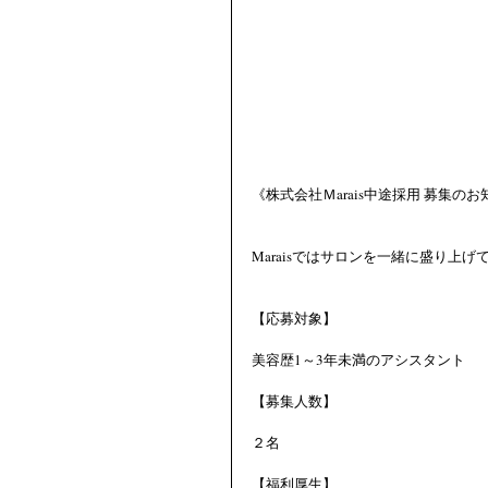
《株式会社Ｍarais中途採用 募集の
Maraisではサロンを一緒に盛り上
【応募対象】
美容歴1～3年未満のアシスタント 
【募集人数】
２名 
【福利厚生】