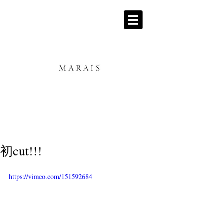
初cut!!!
https://vimeo.com/151592684